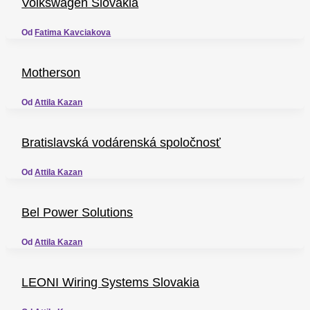
Volkswagen Slovakia
Od
Fatima Kavciakova
Motherson
Od
Attila Kazan
Bratislavská vodárenská spoločnosť
Od
Attila Kazan
Bel Power Solutions
Od
Attila Kazan
LEONI Wiring Systems Slovakia