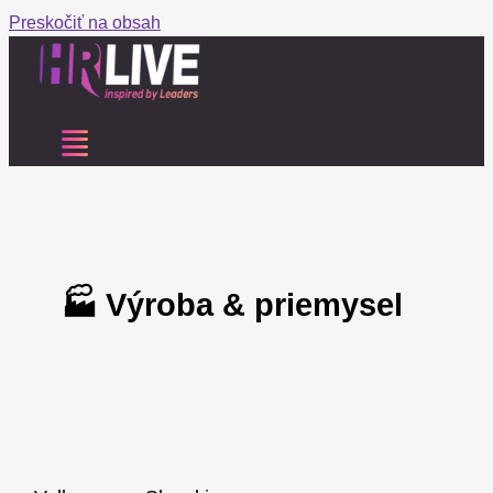
Preskočiť na obsah
🏭 Výroba & priemysel