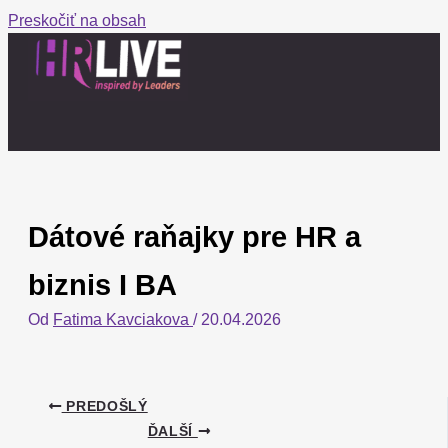
Preskočiť na obsah
Dátové raňajky pre HR a
biznis I BA
Od
Fatima Kavciakova
/
20.04.2026
PREDOŠLÝ
ĎALŠÍ