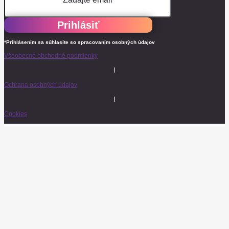
Prihlásiť
*Prihlásením sa súhlasíte so spracovaním osobných údajov
Všeobecné obchodné podmienky
I
Ochrana osobných údajov
I
Cookies
© 2026 Baarco & Tish. Všetky práva vyhradené.
E-mail
Poslať LIVE Club Program