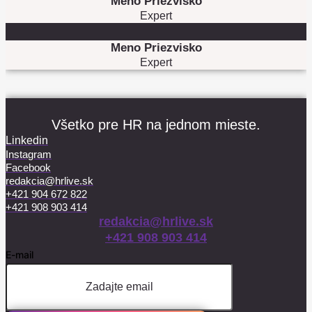
Meno Priezvisko
Expert
Meno Priezvisko
Expert
Všetko pre HR na jednom mieste.
Linkedin
Instagram
Facebook
redakcia@hrlive.sk
+421 904 672 822
+421 908 903 414
redakcia@hrlive.sk
+421 908 903 414
E-mail