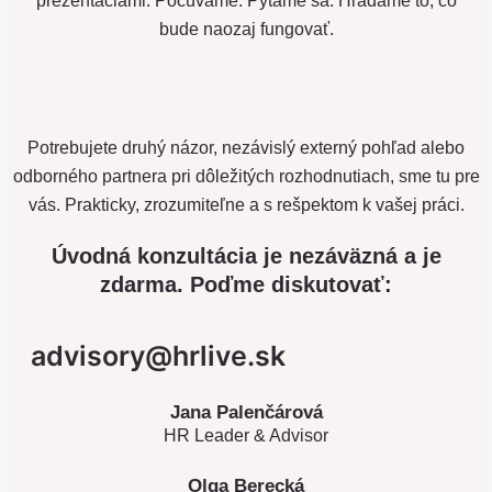
prezentáciami. Počúvame. Pýtame sa.
Hľadáme to, čo
bude naozaj fungovať.
Potrebujete druhý názor,
nezávislý externý pohľad alebo
odborného partnera pri dôležitých rozhodnutiach, sme tu pre
vás. Prakticky, zrozumiteľne a s rešpektom k vašej práci.
Úvodná konzultácia je nezáväzná a je
zdarma. Poďme diskutovať:
advisory@hrlive.sk
Jana Palenčárová
HR Leader & Advisor
Olga Berecká