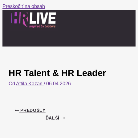
Preskočiť na obsah
HR Talent & HR Leader
Od
Attila Kazan
/
06.04.2026
PREDOŠLÝ
ĎALŠÍ