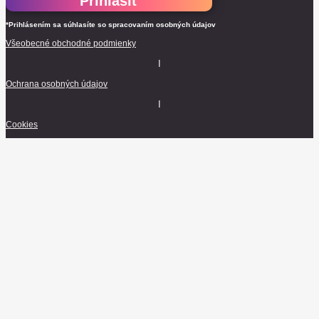
Prihlásiť
*Prihlásením sa súhlasíte so spracovaním osobných údajov
Všeobecné obchodné podmienky
I
Ochrana osobných údajov
I
Cookies
© 2026 Baarco & Tish. Všetky práva vyhradené.
E-mail
Poslať LIVE Club Program
Vitajte v HR LIVE komunite ♡