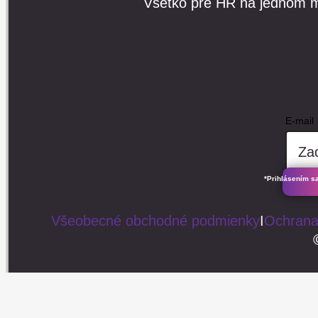
Všetko pre HR na jednom m
E-mail
*Prihlásením s
Všeobecné obchodné podmienky
I
Ochrana
E-mail