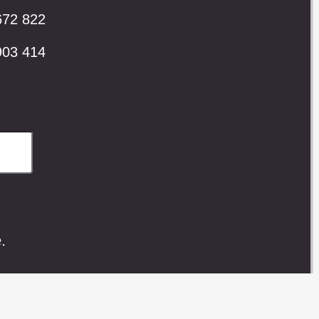
672 822
903 414
.