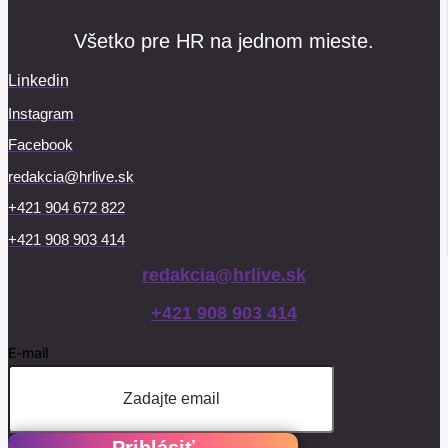
Všetko pre HR na jednom mieste.
Linkedin
Instagram
Facebook
redakcia@hrlive.sk
+421 904 672 822
+421 908 903 414
redakcia@hrlive.sk
+421 908 903 414
E-mail
Prihlásiť