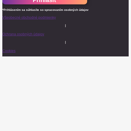
*Prihlásením sa súhlasíte so spracovaním osobných údajov
Všeobecné obchodné podmienky
I
Ochrana osobných údajov
I
Cookies
© 2026 Baarco & Tish. Všetky práva vyhradené.
E-mail
Poslať LIVE Club Program
Vitajte v HR LIVE komunite ♡