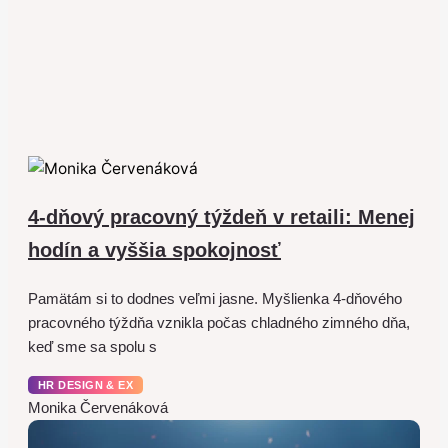
4-dňový pracovný týždeň v retaili: Menej
hodín a vyššia spokojnosť
Pamätám si to dodnes veľmi jasne. Myšlienka 4-dňového
pracovného týždňa vznikla počas chladného zimného dňa,
keď sme sa spolu s
HR DESIGN & EX
Monika Červenáková