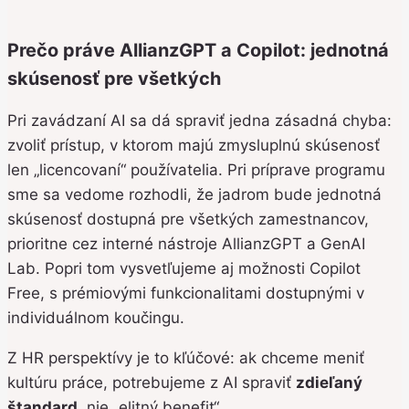
Prečo práve AllianzGPT a Copilot: jednotná
skúsenosť pre všetkých
Pri zavádzaní AI sa dá spraviť jedna zásadná chyba:
zvoliť prístup, v ktorom majú zmysluplnú skúsenosť
len „licencovaní“ používatelia. Pri príprave programu
sme sa vedome rozhodli, že jadrom bude jednotná
skúsenosť dostupná pre všetkých zamestnancov,
prioritne cez interné nástroje AllianzGPT a GenAI
Lab. Popri tom vysvetľujeme aj možnosti Copilot
Free, s prémiovými funkcionalitami dostupnými v
individuálnom koučingu.
Z HR perspektívy je to kľúčové: ak chceme meniť
kultúru práce, potrebujeme z AI spraviť
zdieľaný
štandard
, nie „elitný benefit“.