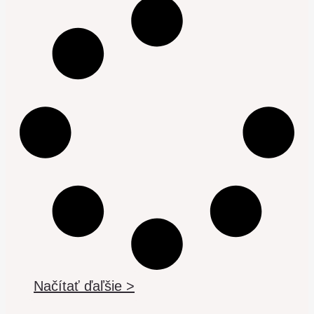
Načítať ďaľšie >