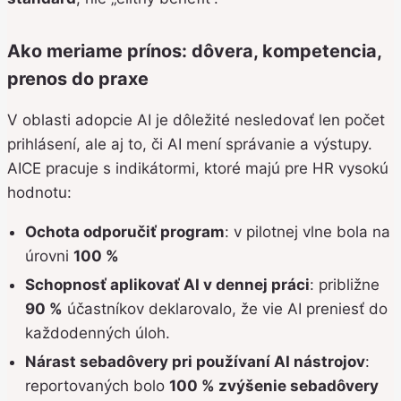
Ako meriame prínos: dôvera, kompetencia,
prenos do praxe
V oblasti adopcie AI je dôležité nesledovať len počet
prihlásení, ale aj to, či AI mení správanie a výstupy.
AICE pracuje s indikátormi, ktoré majú pre HR vysokú
hodnotu:
Ochota odporučiť program
: v pilotnej vlne bola na
úrovni
100 %
Schopnosť aplikovať AI v dennej práci
: približne
90 %
účastníkov deklarovalo, že vie AI preniesť do
každodenných úloh.
Nárast sebadôvery pri používaní AI nástrojov
:
reportovaných bolo
100 % zvýšenie sebadôvery