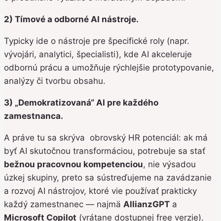
2) Tímové a odborné AI nástroje.
Typicky ide o nástroje pre špecifické roly (napr.
vývojári, analytici, špecialisti), kde AI akceleruje
odbornú prácu a umožňuje rýchlejšie prototypovanie,
analýzy či tvorbu obsahu.
3) „Demokratizovaná“ AI pre každého
zamestnanca.
A práve tu sa skrýva obrovský HR potenciál: ak má
byť AI skutočnou transformáciou, potrebuje sa stať
bežnou pracovnou kompetenciou
, nie výsadou
úzkej skupiny, preto sa sústreďujeme na zavádzanie
a rozvoj AI nástrojov, ktoré vie používať prakticky
každý zamestnanec — najmä
AllianzGPT
a
Microsoft Copilot
(vrátane dostupnej free verzie).