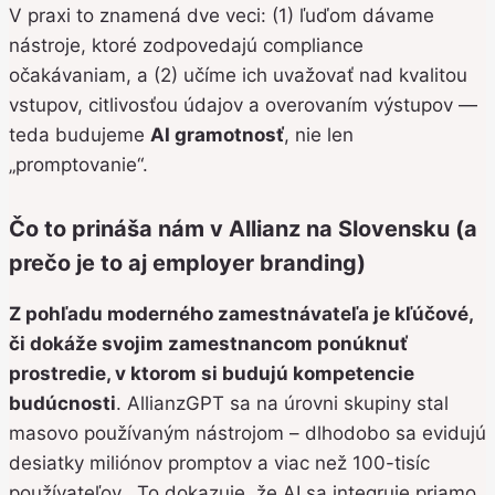
V praxi to znamená dve veci: (1) ľuďom dávame
nástroje, ktoré zodpovedajú compliance
očakávaniam, a (2) učíme ich uvažovať nad kvalitou
vstupov, citlivosťou údajov a overovaním výstupov —
teda budujeme
AI gramotnosť
, nie len
„promptovanie“.
Čo to prináša nám v Allianz na Slovensku (a
prečo je to aj employer branding)
Z pohľadu moderného zamestnávateľa je kľúčové,
či dokáže svojim zamestnancom ponúknuť
prostredie, v ktorom si budujú kompetencie
budúcnosti
. AllianzGPT sa na úrovni skupiny stal
masovo používaným nástrojom – dlhodobo sa evidujú
desiatky miliónov promptov a viac než 100-tisíc
používateľov. To dokazuje, že AI sa integruje priamo