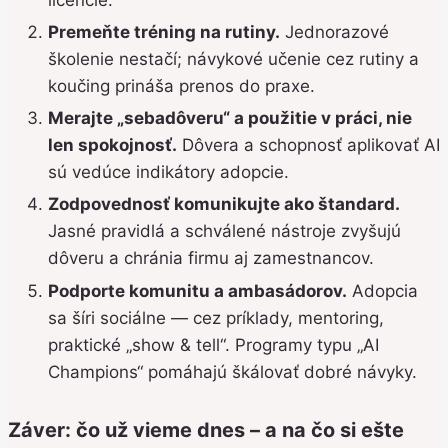
licencie.
Premeňte tréning na rutiny.
Jednorazové
školenie nestačí; návykové učenie cez rutiny a
koučing prináša prenos do praxe.
Merajte „sebadôveru“ a použitie v práci, nie
len spokojnosť.
Dôvera a schopnosť aplikovať AI
sú vedúce indikátory adopcie.
Zodpovednosť komunikujte ako štandard.
Jasné pravidlá a schválené nástroje zvyšujú
dôveru a chránia firmu aj zamestnancov.
Podporte komunitu a ambasádorov.
Adopcia
sa šíri sociálne — cez príklady, mentoring,
praktické „show & tell“. Programy typu „AI
Champions“ pomáhajú škálovať dobré návyky.
Záver: čo už vieme dnes – a na čo si ešte