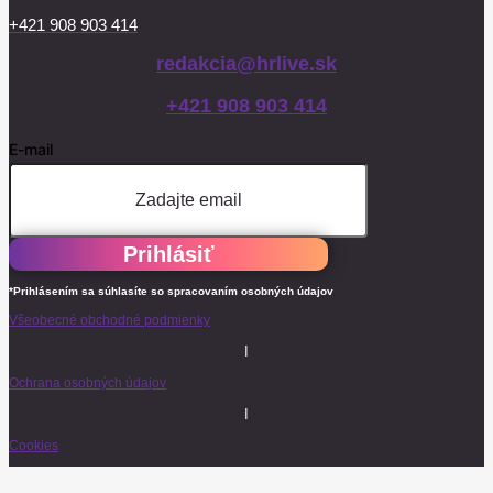
+421 908 903 414
redakcia@hrlive.sk
+421 908 903 414
E-mail
Prihlásiť
*Prihlásením sa súhlasíte so spracovaním osobných údajov
Všeobecné obchodné podmienky
I
Ochrana osobných údajov
I
Cookies
© 2026 Baarco & Tish. Všetky práva vyhradené.