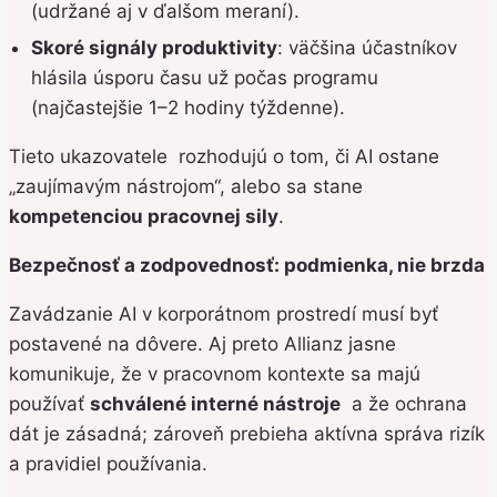
(udržané aj v ďalšom meraní).
Skoré signály produktivity
: väčšina účastníkov
hlásila úsporu času už počas programu
(najčastejšie 1–2 hodiny týždenne).
Tieto ukazovatele rozhodujú o tom, či AI ostane
„zaujímavým nástrojom“, alebo sa stane
kompetenciou pracovnej sily
.
Bezpečnosť a zodpovednosť: podmienka, nie brzda
Zavádzanie AI v korporátnom prostredí musí byť
postavené na dôvere. Aj preto Allianz jasne
komunikuje, že v pracovnom kontexte sa majú
používať
schválené interné nástroje
a že ochrana
dát je zásadná; zároveň prebieha aktívna správa rizík
a pravidiel používania.