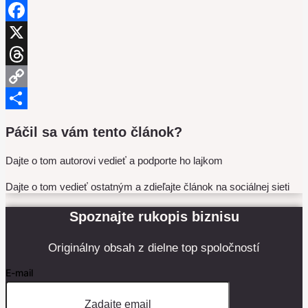
LinkedIn
Facebook
X
Threads
Copy
Link
Share
Páčil sa vám tento článok?
Dajte o tom autorovi vedieť a podporte ho lajkom
Dajte o tom vedieť ostatným a zdieľajte článok na sociálnej sieti
Spoznajte rukopis biznisu
Originálny obsah z dielne top spoločností
E-mail