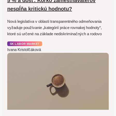
5 % a dosť: Koľko zamestnávateľov
nespĺňa kritickú hodnotu?
Nová legislatíva v oblasti transparentného odmeňovania
vyžaduje používanie „kategórií práce rovnakej hodnoty“,
ktoré sú určené na základe nediskriminačných a rodovo
SK LABOR MARKET
Ivana Kristofčáková