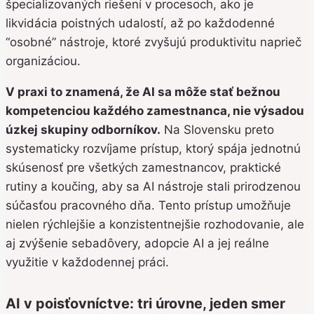
špecializovaných riešení v procesoch, ako je
likvidácia poistných udalostí, až po každodenné
“osobné” nástroje, ktoré zvyšujú produktivitu naprieč
organizáciou.
V praxi to znamená, že AI sa môže stať bežnou
kompetenciou každého zamestnanca, nie výsadou
úzkej skupiny odborníkov.
Na Slovensku preto
systematicky rozvíjame prístup, ktorý spája jednotnú
skúsenosť pre všetkých zamestnancov, praktické
rutiny a koučing, aby sa AI nástroje stali prirodzenou
súčasťou pracovného dňa. Tento prístup umožňuje
nielen rýchlejšie a konzistentnejšie rozhodovanie, ale
aj zvýšenie sebadôvery, adopcie AI a jej reálne
využitie v každodennej práci.
AI v poisťovníctve: tri úrovne, jeden smer