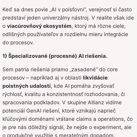
Keď sa dnes povie „AI v poisťovni“, verejnosť si často
predstaví jeden univerzálny nástroj. V realite však ide
o
viacúrovňový ekosystém
, ktorý má rôzne ciele,
odlišných používateľov a rozdielnu mieru integrácie
do procesov.
1) Špecializované (procesné) AI riešenia.
Sem patria riešenia priamo „zasadené“ do core
procesov – napríklad aj v oblasti
likvidácie
poistných udalostí
, kde AI pomáha zvyšovať
rýchlosť, kvalitu a konzistentnosť rozhodovania, či
spracovania podkladov. V skupine Allianz vidíme
potenciál GenAI riešení, ktoré vznikajú naprieč
kľúčovými doménami vrátane claims a operations, čo
je pre nás dôležitý signál, že nejde o experiment, ale
o produkčné využitie s merateľným dopadom.