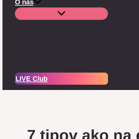
O nás
LIVE Club
7 tipov ako na