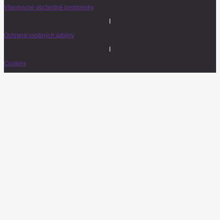
Všeobecné obchodné podmienky
I
Ochrana osobných údajov
I
Cookies
© 2026 Baarco & Tish. Všetky práva vyhradené.
E-mail
Poslať LIVE Club Program
Vitajte v HR LIVE komunite ♡
Môžete sa tešiť na pestrý mix tém, trendov a