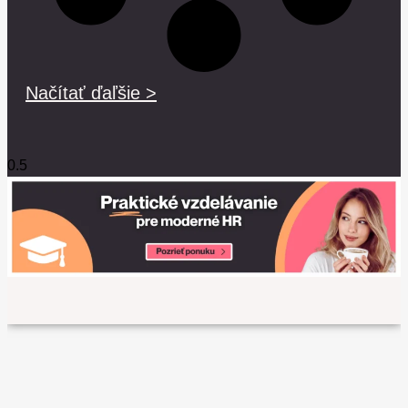
Načítať ďaľšie >