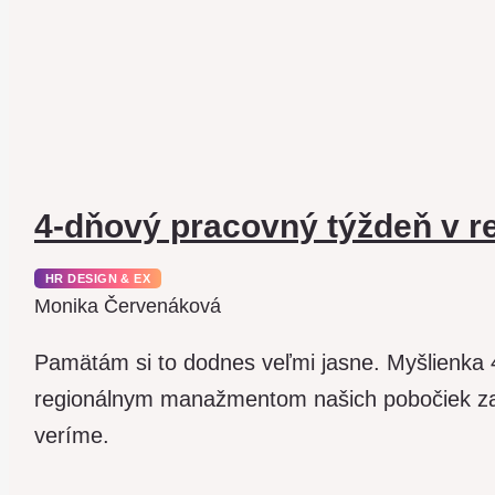
4-dňový pracovný týždeň v re
HR DESIGN & EX
Monika Červenáková
Pamätám si to dodnes veľmi jasne. Myšlienka
regionálnym manažmentom našich pobočiek zavr
veríme.