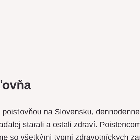
ťovňa
poisťovňou na Slovensku, dennodenne s
ďalej starali a ostali zdraví. Poistenc
eme so všetkými typmi zdravotníckych za