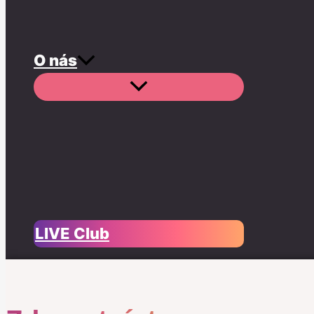
O nás
LIVE Club