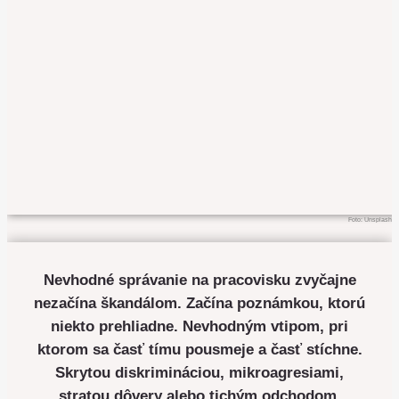
Foto: Unsplash
Nevhodné správanie na pracovisku zvyčajne
nezačína škandálom. Začína poznámkou, ktorú
niekto prehliadne. Nevhodným vtipom, pri
ktorom sa časť tímu pousmeje a časť stíchne.
Skrytou diskrimináciou, mikroagresiami,
stratou dôvery alebo tichým odchodom.