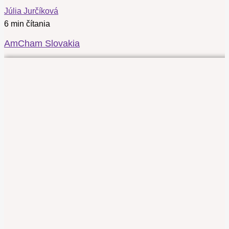
Júlia Jurčíková
6 min čítania
AmCham Slovakia