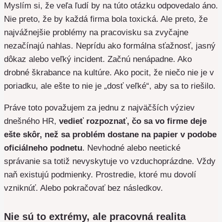
Myslím si, že veľa ľudí by na túto otázku odpovedalo áno.
Nie preto, že by každá firma bola toxická. Ale preto, že
najvážnejšie problémy na pracovisku sa zvyčajne
nezačínajú nahlas. Neprídu ako formálna sťažnosť, jasný
dôkaz alebo veľký incident. Začnú nenápadne. Ako
drobné škrabance na kultúre. Ako pocit, že niečo nie je v
poriadku, ale ešte to nie je „dosť veľké“, aby sa to riešilo.
Práve toto považujem za jednu z najväčších výziev
dnešného HR,
vedieť rozpoznať, čo sa vo firme deje
ešte skôr, než sa problém dostane na papier v podobe
oficiálneho podnetu
. Nevhodné alebo neetické
správanie sa totiž nevyskytuje vo vzduchoprázdne. Vždy
naň existujú podmienky. Prostredie, ktoré mu dovolí
vzniknúť. Alebo pokračovať bez následkov.
Nie sú to extrémy, ale pracovná realita