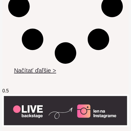
Načítať ďaľšie >