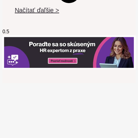
Načítať ďaľšie >