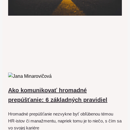
Ako komunikovať hromadné
prepúšťanie: 6 základných pravidiel
Hromadné prepúšťanie nezvykne byť obľúbenou témou
HR-istov či manažmentu, napriek tomu je to niečo, s čím sa
vo svojej kariére