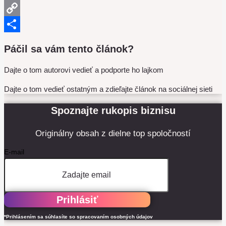
Threads
Copy
Link
Share
Páčil sa vám tento článok?
Dajte o tom autorovi vedieť a podporte ho lajkom
Dajte o tom vedieť ostatným a zdieľajte článok na sociálnej sieti
Spoznajte rukopis biznisu
Originálny obsah z dielne top spoločností
E-mail
Prihlásiť
*Prihlásením sa súhlasíte so spracovaním osobných údajov