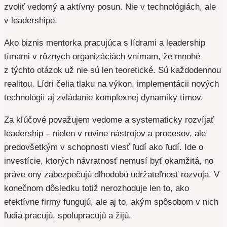
zvoliť vedomý a aktívny posun. Nie v technológiách, ale
v leadershipe.
Ako biznis mentorka pracujúca s lídrami a leadership
tímami v rôznych organizáciách vnímam, že mnohé
z týchto otázok už nie sú len teoretické. Sú každodennou
realitou. Lídri čelia tlaku na výkon, implementácii nových
technológií aj zvládanie komplexnej dynamiky tímov.
Za kľúčové považujem vedome a systematicky rozvíjať
leadership – nielen v rovine nástrojov a procesov, ale
predovšetkým v schopnosti viesť ľudí ako ľudí. Ide o
investície, ktorých návratnosť nemusí byť okamžitá, no
práve ony zabezpečujú dlhodobú udržateľnosť rozvoja. V
konečnom dôsledku totiž nerozhoduje len to, ako
efektívne firmy fungujú, ale aj to, akým spôsobom v nich
ľudia pracujú, spolupracujú a žijú.