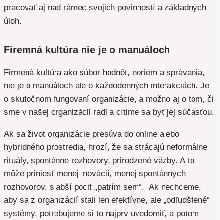
pracovať aj nad rámec svojich povinností a základných
úloh.
Firemná kultúra nie je o manuáloch
Firmená kultúra ako súbor hodnôt, noriem a správania,
nie je o manuáloch ale o každodenných interakciách. Je
o skutočnom fungovaní organizácie, a možno aj o tom, či
sme v našej organizácii radi a cítime sa byť jej súčasťou.
Ak sa život organizácie presúva do online alebo
hybridného prostredia, hrozí, že sa strácajú neformálne
rituály, spontánne rozhovory, prirodzené väzby. A to
môže priniesť menej inovácií, menej spontánnych
rozhovorov, slabší pocit „patrím sem“. Ak nechceme,
aby sa z organizácií stali len efektívne, ale „odľudštené“
systémy, potrebujeme si to najprv uvedomiť, a potom