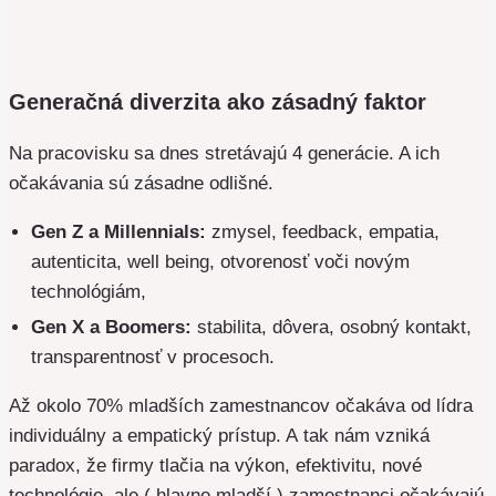
Generačná diverzita ako zásadný faktor
Na pracovisku sa dnes stretávajú 4 generácie. A ich
očakávania sú zásadne odlišné.
Gen Z a Millennials:
zmysel, feedback, empatia,
autenticita, well being, otvorenosť voči novým
technológiám,
Gen X a Boomers:
stabilita, dôvera, osobný kontakt,
transparentnosť v procesoch.
Až okolo 70% mladších zamestnancov očakáva od lídra
individuálny a empatický prístup. A tak nám vzniká
paradox, že firmy tlačia na výkon, efektivitu, nové
technológie, ale ( hlavne mladší ) zamestnanci očakávajú