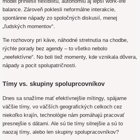
model priniesli flexibilitu, autonómiu aj lepší work-life
balance. Zároveň poklesli neformálne interakcie,
spontánne nápady zo spoločných diskusií, menej
„ľudských momentov“.
Tie rozhovory pri káve, náhodné stretnutia na chodbe,
rýchle porady bez agendy – to všetko nebolo
„neefektívne“. No boli tiež momenty, kde vznikala dôvera,
nápady a pocit spolupatričnosti.
Tímy vs. skupiny spoluprcovníkov
Dnes sa snažíme mať efektívnejšie mítingy, spájame
väčšie tímy, vo väčších geografických celkoch cez
niekoľko krajín, technológie nám pomáhajú pracovať
presnejšie s dátami. Ale sú tie tímy silnejšie a sú to
naozaj tímy, alebo len skupiny spolupracovníkov?