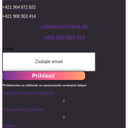
+421 904 672 822
+421 908 903 414
redakcia@hrlive.sk
+421 908 903 414
E-mail
Prihlásiť
*Prihlásením sa súhlasíte so spracovaním osobných údajov
Všeobecné obchodné podmienky
I
Ochrana osobných údajov
I
Cookies