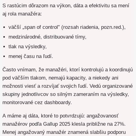
S rastúcim dôrazom na výkon, dáta a efektivitu sa mení
aj rola manažéra:
väčší „span of control” (rozsah riadenia, pozn.red.),
medzinárodné, distribuované tímy,
tlak na výsledky,
menej času na ľudí.
Často vnímam, že manažéri, ktorí kontrolujú a koordinujú
pod väčším tlakom, nemajú kapacity, a niekedy ani
možnosti viesť a rozvíjať svojich ľudí. Vedú organizované
skupiny jednotlivcov so silným zameraním na výsledky,
monitorované cez dashboardy.
A máme aj dáta, ktoré to potvrdzujú: angažovanosť
manažérov podľa Gallup 2025 klesla približne na 27%.
Menej angažovaný manažér znamená slabšiu podporu