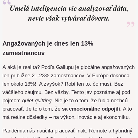
Umelá inteligencia vie analyzovať dáta,
nevie však vytvárať dôveru.
Angažovaných je dnes len 13%
zamestnancov
A aká je realita? Podľa Gallupu je globálne angažovaných
len približne 21-23% zamestnancov. V Európe dokonca
len okolo 13%! A zvyšok? Robí len to, čo musí. Bez
väčšieho záujmu. Bez väzby. Tento jav poznáme aj pod
pojmom
quiet quitting
. Nie je to o tom, že ľudia nechcú
pracovať. Je to o tom, že
sa emocionálne odpojili
. A to
má reálne dôsledky – na výkon, inovácie aj ekonomiku.
Pandémia nás naučila pracovať inak. Remote a hybridný