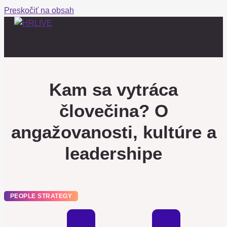
Preskočiť na obsah
Kam sa vytráca
človečina? O
angažovanosti, kultúre a
leadershipe
PEOPLE STRATEGY