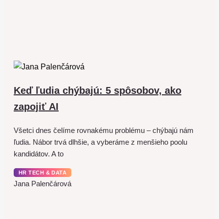
Keď ľudia chýbajú: 5 spôsobov, ako
zapojiť AI
Všetci dnes čelíme rovnakému problému – chýbajú nám
ľudia. Nábor trvá dlhšie, a vyberáme z menšieho poolu
kandidátov. A to
HR TECH & DATA
Jana Palenčárová