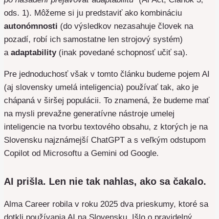
ods. 1). Môžeme si ju predstaviť ako kombináciu
autonómnosti
(do výsledkov nezasahuje človek na
pozadí, robí ich samostatne len strojový systém)
a
adaptability
(inak povedané schopnosť učiť sa).
Pre jednoduchosť však v tomto článku budeme pojem AI
(aj slovensky umelá inteligencia) používať tak, ako je
chápaná v širšej populácii. To znamená, že budeme mať
na mysli prevažne generatívne nástroje umelej
inteligencie na tvorbu textového obsahu, z ktorých je na
Slovensku najznámejší ChatGPT a s veľkým odstupom
Copilot od Microsoftu a Gemini od Google.
AI prišla. Len nie tak nahlas, ako sa čakalo.
Alma Career robila v roku 2025 dva prieskumy, ktoré sa
dotkli používania AI na Slovensku. Išlo o pravidelný