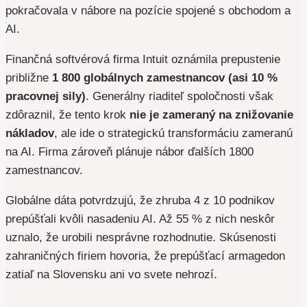
pokračovala v nábore na pozície spojené s obchodom a
AI.
Finančná softvérová firma Intuit oznámila prepustenie
približne
1 800 globálnych zamestnancov (asi 10 %
pracovnej sily)
. Generálny riaditeľ spoločnosti však
zdôraznil, že tento krok
nie je zameraný na znižovanie
nákladov
, ale ide o strategickú transformáciu zameranú
na AI. Firma zároveň plánuje nábor ďalších 1800
zamestnancov.
Globálne dáta potvrdzujú, že zhruba 4 z 10 podnikov
prepúšťali kvôli nasadeniu AI. Až 55 % z nich neskôr
uznalo, že urobili nesprávne rozhodnutie. Skúsenosti
zahraničných firiem hovoria, že prepúšťací armagedon
zatiaľ na Slovensku ani vo svete nehrozí.