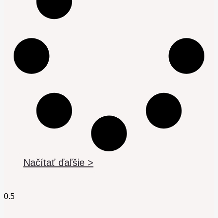
Načítať ďaľšie >