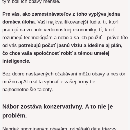
tým boli ich obavy menšie.
Pre vás, ako zamestnávateľov z toho vyplýva jedna
domáca úloha.
Vaši najkvalifikovanejší ľudia, tí, ktorí
pracujú na vrchole vedomostnej ekonomiky, tí, ktorí
rozumejú technológiám a neboja sa ich použiť – práve títo
od vás
potrebujú počuť jasnú víziu a ideálne aj plán,
čo chce vaša spoločnosť robiť s témou umelej
inteligencie.
Bez dobre nastavených očakávaní môžu obavy a neskôr
možno aj AI realita vyhnať z vašej firmy tie
najhodnotnejšie talenty.
Nábor zostáva konzervatívny. A to nie je
problém.
Napriek spomínaným obavám, prinášajú dáta triezvy