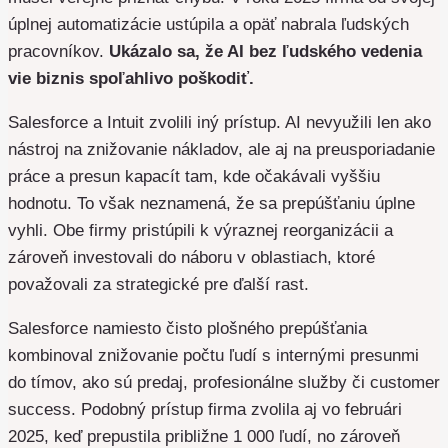
úplnej automatizácie ustúpila a opäť nabrala ľudských
pracovníkov.
Ukázalo sa, že AI bez ľudského vedenia
vie biznis spoľahlivo poškodiť.
Salesforce a Intuit zvolili iný prístup. AI nevyužili len ako
nástroj na znižovanie nákladov, ale aj na preusporiadanie
práce a presun kapacít tam, kde očakávali vyššiu
hodnotu. To však neznamená, že sa prepúšťaniu úplne
vyhli. Obe firmy pristúpili k výraznej reorganizácii a
zároveň investovali do náboru v oblastiach, ktoré
považovali za strategické pre ďalší rast.
Salesforce namiesto čisto plošného prepúšťania
kombinoval znižovanie počtu ľudí s internými presunmi
do tímov, ako sú predaj, profesionálne služby či customer
success. Podobný prístup firma zvolila aj vo februári
2025, keď prepustila približne 1 000 ľudí, no zároveň