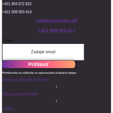
+421 904 672 822
+421 908 903 414
redakcia@hrlive.sk
+421 908 903 414
E-mail
Prihlásiť
*Prihlásením sa súhlasíte so spracovaním osobných údajov
Všeobecné obchodné podmienky
I
Ochrana osobných údajov
I
Cookies