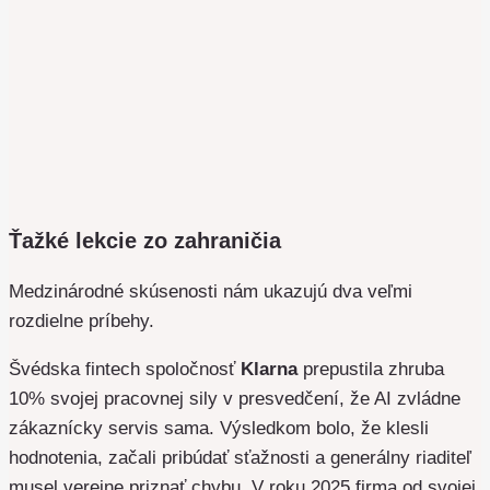
Ťažké lekcie zo zahraničia
Medzinárodné skúsenosti nám ukazujú dva veľmi
rozdielne príbehy.
Švédska fintech spoločnosť
Klarna
prepustila zhruba
10% svojej pracovnej sily v presvedčení, že AI zvládne
zákaznícky servis sama. Výsledkom bolo, že klesli
hodnotenia, začali pribúdať sťažnosti a generálny riaditeľ
musel verejne priznať chybu. V roku 2025 firma od svojej