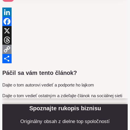
LinkedIn
Facebook
X
Threads
Copy
Link
Share
Páčil sa vám tento článok?
Dajte o tom autorovi vedieť a podporte ho lajkom
Dajte o tom vedieť ostatným a zdieľajte článok na sociálnej sieti
Spoznajte rukopis biznisu
Originálny obsah z dielne top spoločností