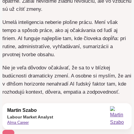
opatrne. Zatiaľ nevidíme žiadnu revolúciu, ale vo vzduchu
sú už cítiť zmeny.
Umelá inteligencia neberie plošne prácu. Mení však
tempo a spôsob práce, ako aj očakávania od ľudí aj
firiem. AI funguje najlepšie tam, kde človeka dopĺňa: pri
rutine, administratíve, vyhľadávaní, sumarizácii a
prvotnej tvorbe obsahu.
Nie je veľa dôvodov očakávať, že sa to v blízkej
budúcnosti dramaticky zmení. A osobne si myslím, že ani
v dlhšom horizonte nenahradí AI ľudský faktor tam, kde
rozhodujú kontext, dôvera, empatia a zodpovednosť.
Martin Szabo
Labour Market Analyst
Alma Career