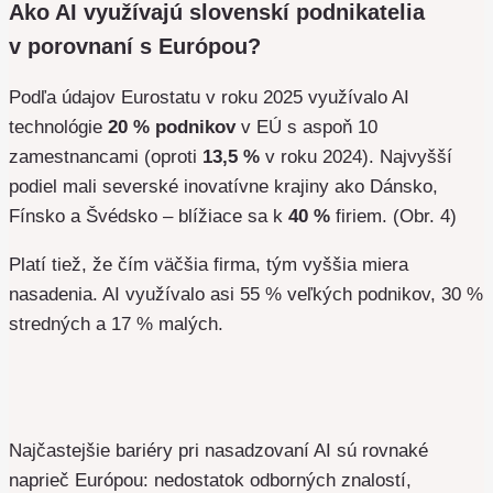
Ako AI využívajú slovenskí podnikatelia
v porovnaní s Európou?
Podľa údajov Eurostatu v roku 2025 využívalo AI
technológie
20 % podnikov
v EÚ s aspoň 10
zamestnancami (oproti
13,5 %
v roku 2024). Najvyšší
podiel mali severské inovatívne krajiny ako Dánsko,
Fínsko a Švédsko – blížiace sa k
40 %
firiem. (Obr. 4)
Platí tiež, že čím väčšia firma, tým vyššia miera
nasadenia. AI využívalo asi 55 % veľkých podnikov, 30 %
stredných a 17 % malých.
Najčastejšie bariéry pri nasadzovaní AI sú rovnaké
naprieč Európou: nedostatok odborných znalostí,