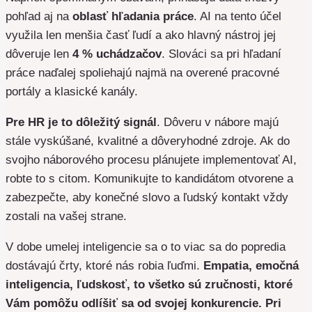
pohľad aj na
oblasť hľadania práce
. AI na tento účel
využila len menšia časť ľudí a ako hlavný nástroj jej
dôveruje len
4 % uchádzačov
. Slováci sa pri hľadaní
práce naďalej spoliehajú najmä na overené pracovné
portály a klasické kanály.
Pre HR je to dôležitý signál
. Dôveru v nábore majú
stále vyskúšané, kvalitné a dôveryhodné zdroje. Ak do
svojho náborového procesu plánujete implementovať AI,
robte to s citom. Komunikujte to kandidátom otvorene a
zabezpečte, aby konečné slovo a ľudský kontakt vždy
zostali na vašej strane.
V dobe umelej inteligencie sa o to viac sa do popredia
dostávajú črty, ktoré nás robia ľuďmi.
Empatia, emočná
inteligencia, ľudskosť, to všetko sú zručnosti, ktoré
Vám pomôžu odlíšiť sa od svojej konkurencie. Pri