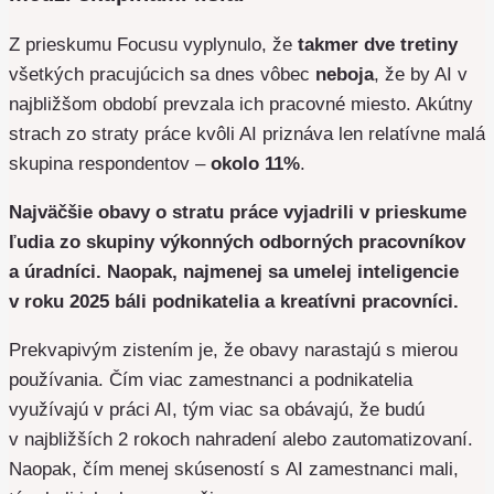
Z prieskumu Focusu vyplynulo, že
takmer dve tretiny
všetkých pracujúcich sa dnes vôbec
neboja
, že by AI v
najbližšom období prevzala ich pracovné miesto. Akútny
strach zo straty práce kvôli AI priznáva len relatívne malá
skupina respondentov –
okolo 11%
.
Najväčšie obavy o stratu práce vyjadrili v prieskume
ľudia zo skupiny výkonných odborných pracovníkov
a úradníci. Naopak, najmenej sa umelej inteligencie
v roku 2025 báli podnikatelia a kreatívni pracovníci.
Prekvapivým zistením je, že obavy narastajú s mierou
používania. Čím viac zamestnanci a podnikatelia
využívajú v práci AI, tým viac sa obávajú, že budú
v najbližších 2 rokoch nahradení alebo zautomatizovaní.
Naopak, čím menej skúseností s AI zamestnanci mali,