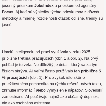
jesenný prieskum
JobsIndex
a prieskum od agentúry
Focus
. Aj keď sú výsledky týchto prieskumov z dôvodu
metodiky a miernej rozdielnosti otázok odlišné, trendy sú
jasné.
Umelú inteligenciu pri práci využívala v roku 2025
približne
tretina pracujúcich
(obr. 1 a obr. 2). Na prvý
pohľad je to veľa. No dôležitý je detail, ktorý sa za tým
číslom skrýva. AI veľmi často používalo
len približne 5
% pracujúcich
(obr. 1). Pre zvyšok išlo skôr o
príležitostného pomocníka na rýchlu rešerš, návrh textu,
zhrnutie informácií alebo vymyslenie nápadov. Slovenskí
zamestnanci AI používajú najmä ako občasný doplnok,
nie ako osobného asistenta.