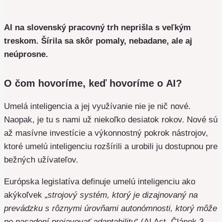
AI na slovenský pracovný trh neprišla s veľkým
treskom. Šírila sa skôr pomaly, nebadane, ale aj
neúprosne.
O čom hovoríme, keď hovoríme o AI?
Umelá inteligencia a jej využívanie nie je nič nové.
Naopak, je tu s nami už niekoľko desiatok rokov. Nové sú
až masívne investície a výkonnostný pokrok nástrojov,
ktoré umelú inteligenciu rozšírili a urobili ju dostupnou pre
bežných užívateľov.
Európska legislatíva definuje umelú inteligenciu ako
akýkoľvek „
strojový systém, ktorý je dizajnovaný na
prevádzku s rôznymi úrovňami autonómnosti, ktorý môže
po nasadení prejavovať adaptabilitu
“ (AI Act, Článok 3,