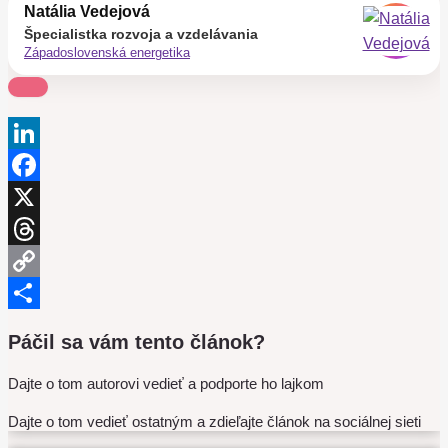
Natália Vedejová
Špecialistka rozvoja a vzdelávania
Západoslovenská energetika
LinkedIn
Facebook
X
Threads
Copy
Link
Share
Páčil sa vám tento článok?
Dajte o tom autorovi vedieť a podporte ho lajkom
Dajte o tom vedieť ostatným a zdieľajte článok na sociálnej sieti