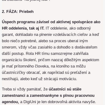
2. FÁZA: Priebeh
Úspech programu závisel od aktívnej spolupráce ako
HR oddelenia, tak aj IT.
IT oddelenie, ako odborný
garant, dohliadalo na plnenie vzdelávacích cieľov a keď
bolo niečo potrebné, alebo sa proces uberal iným
smerom, vždy včas zasiahlo a dohodlo s dodávateľom
ďalší postup. Rola HR tímu samozrejme zahŕňala
organizáciu školení, pričom naozaj dôležitým aspektom
je mať prítomného človeka, na ktorého sa môžu
účastníci/čky obracať, ak napríklad sú preťažení a
nestíhajú, alebo keď už strácajú motiváciu.
Treba si vždy pamätať, že
účastníci sú stále
zamestnanci a zamestnankyne s plnou pracovnou
agendou,
a DigiUni je len dobrovoľná aktivita navyše.