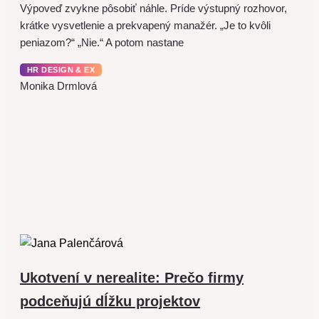
Výpoveď zvykne pôsobiť náhle. Príde výstupný rozhovor,
krátke vysvetlenie a prekvapený manažér. „Je to kvôli
peniazom?“ „Nie.“ A potom nastane
HR DESIGN & EX
Monika Drmlová
Ukotvení v nerealite: Prečo firmy
podceňujú dĺžku projektov