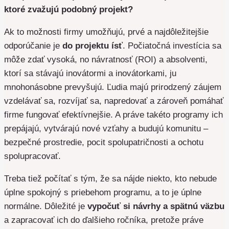
ktoré zvažujú podobný projekt?
Ak to možnosti firmy umožňujú, prvé a najdôležitejšie
odporúčanie je
do projektu ísť
. Počiatočná investícia sa
môže zdať vysoká, no návratnosť (ROI) a absolventi,
ktorí sa stávajú inovátormi a inovátorkami, ju
mnohonásobne prevyšujú. Ľudia majú prirodzený záujem
vzdelávať sa, rozvíjať sa, napredovať a zároveň pomáhať
firme fungovať efektívnejšie. A práve takéto programy ich
prepájajú, vytvárajú nové vzťahy a budujú komunitu –
bezpečné prostredie, pocit spolupatričnosti a ochotu
spolupracovať.
Treba tiež počítať s tým, že sa nájde niekto, kto nebude
úplne spokojný s priebehom programu, a to je úplne
normálne. Dôležité je
vypočuť si návrhy a spätnú väzbu
a zapracovať ich do ďalšieho ročníka, pretože práve