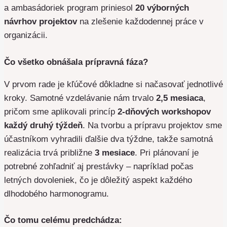
a ambasádoriek program priniesol
20 výborných
návrhov projektov
na zlešenie každodennej práce v
organizácii.
Čo všetko obnášala prípravná fáza?
V prvom rade je kľúčové dôkladne si načasovať jednotlivé
kroky. Samotné vzdelávanie nám trvalo
2,5 mesiaca
,
pričom sme aplikovali princíp
2-dňových workshopov
každý druhý týždeň
. Na tvorbu a prípravu projektov sme
účastníkom vyhradili ďalšie dva týždne, takže samotná
realizácia trvá približne
3 mesiace
. Pri plánovaní je
potrebné zohľadniť aj prestávky – napríklad počas
letných dovoleniek, čo je dôležitý aspekt každého
dlhodobého harmonogramu.
Čo tomu celému predchádza: