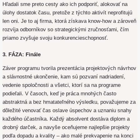
Hľadali sme preto cesty ako ich podporiť, alokovať na
úlohy dostatok času, pretože z týchto aktivít neprofitujú
len oni. Je to aj firma, ktorá získava know-how a zároveň
rozvíja odborníkov so strategickými zručnosťami, čím
priamo zvyšuje svoju konkurencieschopnosť.
3. FÁZA: Finále
Záver programu tvorila prezentácia projektových návrhov
a slávnostné ukončenie, kam sú pozvaní nadriadení,
vedenie spoločnosti a všetci, ktorí sa na programe
podieľali. V časoch, keď je práca mnohých často
abstraktná a bez hmatateľného výsledku, považujeme za
dôležité venovať čas oslave úspechov a uznaniu snahy
každého účastníka. Každý absolvent dostáva diplom a
drobný darček, a navyše oceňujeme najlepšie projekty
podľa dopadu a kvality – ako malé prekvapenie na konci