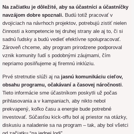
Na začiatku je dôležité, aby sa účastníci a účastníčky
navzájom dobre spoznali.
Budú totiž pracovať v
dvojiciach na návrhoch projektov, potrebujú zistiť nielen
činnosti a kompetencie tej druhej strany ale aj to, či si
sadnú ľudsky a budú vedieť efektívne spolupracovať.
Zároveň chceme, aby program prirodzene podporoval
vznik komunity ľudí s podobnými záujmami, čím
nepriamo posilňujeme aj firemnú inklúziu.
Prvé stretnutie slúži aj na
jasnú komunikáciu cieľov,
obsahu programu, očakávaní a časovej náročnosti
.
Tieto informácie sme účastníkom poskytli už počas
prihlasovania a v kampaniach, aby nikto nebol
prekvapený, koľko času a energie bude potrebné
investovať. Súčasťou kick-offu bol aj priestor na otázky,
diskusiu a naladenie sa na program – tak, aby bol všetci
od začiatku “na jednej lodi”.