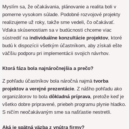
Myslím sa, že očakávania, plánovanie a realita boli v
pomerne vysokom súlade. Podobné rozvojové projekty
realizujeme už roky, takže sme vedeli, čo očakávať.
Vďaka skúsenostiam sa v budúcnosti chceme viac
sústrediť na
individuálne konzultácie projektov
, ktoré
budú k dispozícii všetkým účastníkom, aby získali ešte
väčšiu podporu pri implementácii svojich návrhov.
Ktorá fáza bola najnáročnejšia a prečo?
Z pohľadu účastníkov bola náročná najmä
tvorba
projektov a verejné prezentácie
. Z nášho pohľadu ako
organizátorov to bola
dôkladná príprava
, pretože keď je
všetko dobre pripravené, priebeh programu plynie hladko.
S ničím neočakávaným sme sa našťastie nestretli.
Aká je spätná väzba z vnútra firmy?