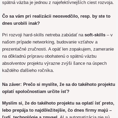
spätná väzba je jednou z najefektívnejších ciest rozvoja.
Čo sa vám pri realizácii neosvedčilo, resp. by ste to
dnes urobili inak?
Pri rozvoji hard-skills netreba zabúdať na
soft-skills
– v
našom prípade networking, budovanie vzťahov a
prezentačné zručnosti. A opäť len zopakujem, zameranie
na dôkladnú prípravu obohatenú o spätnú väzbu
absolventov projektu výrazne zvýši šance na úspech
každého ďalšieho ročníka.
Na záver: Prečo si myslíte, že sa do takéhoto projektu
oplatí spoločnostiam určite ísť?
Myslím si, že do takéhoto projektu sa oplatí ísť preto,
lebo prepája to najdôležitejšie, čo dnes firmy majú –
ľudí, technológie a zmysel
. AI a automatizácia nie sú