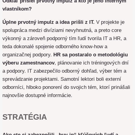
Odkiaľ prišiel prvotný impulz a kto je jeho interným
vlastníkom?
Úplne prvotný impulz a idea prišli z IT
.
V projekte je
spolupráca medzi divíziami nevyhnutná, a preto core
výkonný a zároveň podporný tím ľudí tvorila
IT a HR,
a
teda dokonalé spojenie odborného know-how a
organizačnej podpory.
HR sa postaralo o metodológiu
výberu zamestnancov
, plánovanie ich tréningových dní
a podpory. IT zabezpečilo odborný dohľad, výber tém a
sprevádzanie projektami. Samotní lektori boli externí
odborníci, hlboko ponorení do svojich tém, ktorí prinášali
najnovšie dostupné informácie.
STRATÉGIA
Ako ste si zabezpečili „buy-in“ kľúčových ľudí a