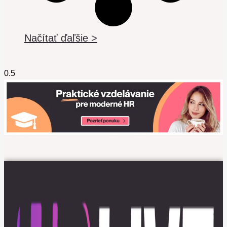
Načítať ďaľšie >